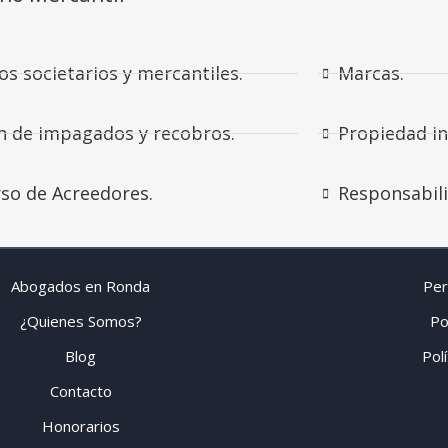
os societarios y mercantiles.
Marcas.
n de impagados y recobros.
Propiedad in
so de Acreedores.
Responsabili
Abogados en Ronda
Per
¿Quienes Somos?
Po
Blog
Pol
Contacto
Honorarios