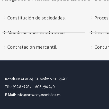
Constitución de sociedades.
Proces
Modificaciones estatutarias.
Gestió
Contratación mercantil.
Concur
Ronda (MÁLAGA) CL Molino, 11. 29400
Tfn.: 952 874 237 – 606 796 270
E-Mail: info@orozcoyasociados.es