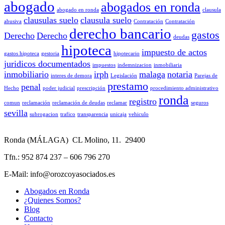
abogado
abogados en ronda
abogado en ronda
clausula
clausulas suelo
clausula suelo
abusiva
Contratación
Contratación
derecho bancario
gastos
Derecho
Derecho
deudas
hipoteca
impuesto de actos
gastos hipoteca
gestoria
hipotecario
juridicos documentados
impuestos
indemnizacion
inmobiliaria
inmobiliario
irph
malaga
notaria
interes de demora
Legislación
Parejas de
prestamo
penal
Hecho
poder judicial
prescripción
procedimiento administrativo
ronda
registro
comun
reclamación
reclamación de deudas
reclamar
seguros
sevilla
subrogacion
trafico
transparencia
unicaja
vehiculo
Ronda (MÁLAGA) CL Molino, 11. 29400
Tfn.: 952 874 237 – 606 796 270
E-Mail: info@orozcoyasociados.es
Abogados en Ronda
¿Quienes Somos?
Blog
Contacto